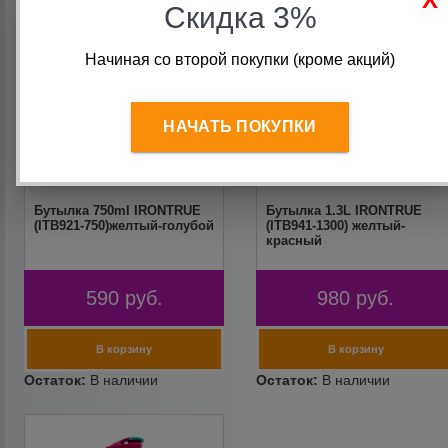
Скидка 3%
Начиная со второй покупки (кроме акций)
НАЧАТЬ ПОКУПКИ
Бутылка 750ml IRONTRUE
Бутылка 1.3L IRONTRUE
(ITB921-750)желтый-голубой
(ITB941-1300) желтый-
красный
590
руб.
980
руб.